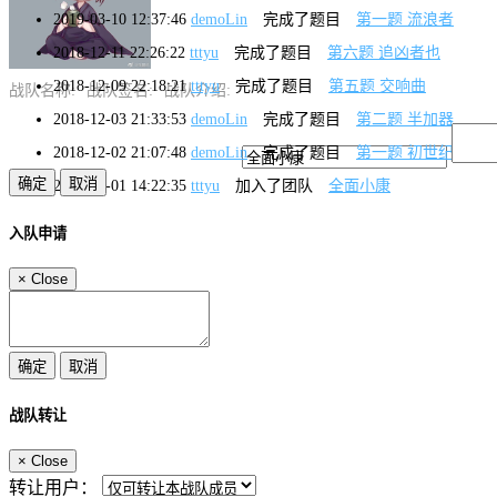
2019-03-10 12:37:46
demoLin
完成了题目
第一题 流浪者
2018-12-11 22:26:22
tttyu
完成了题目
第六题 追凶者也
2018-12-09 22:18:21
tttyu
完成了题目
第五题 交响曲
战队名称:
战队签名:
战队介绍:
2018-12-03 21:33:53
demoLin
完成了题目
第二题 半加器
2018-12-02 21:07:48
demoLin
完成了题目
第一题 初世纪
2018-12-01 14:22:35
tttyu
加入了团队
全面小康
入队申请
×
Close
战队转让
×
Close
转让用户：