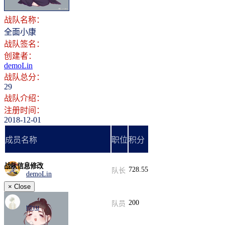
战队名称：
全面小康
战队签名：
创建者：
demoLin
战队总分：
29
战队介绍：
注册时间：
2018-12-01
成员名称
职位
积分
战队信息修改
728.55
队长
demoLin
×
Close
200
队员
tttyu