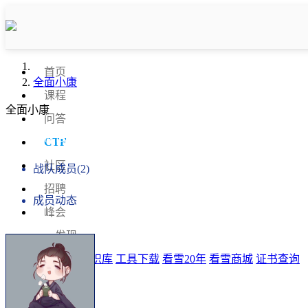
首页
全面小康
课程
全面小康
问答
战队信息
CTF
社区
战队成员(2)
招聘
成员动态
峰会
发现
排行榜
知识库
工具下载
看雪20年
看雪商城
证书查询
登录
注册