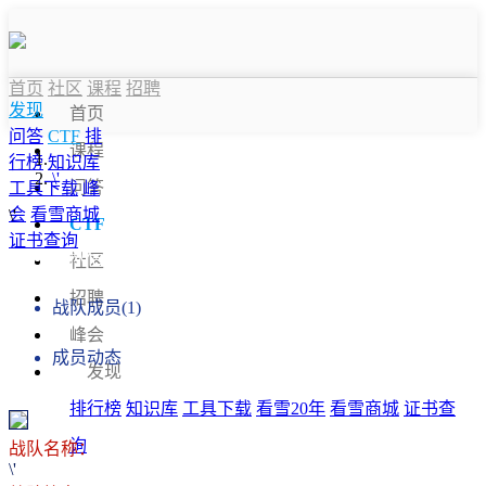
首页
社区
课程
招聘
发现
首页
问答
CTF
排
课程
行榜
知识库
\'
问答
工具下载
峰
会
看雪商城
\'
CTF
证书查询
战队信息
社区
招聘
战队成员(1)
峰会
成员动态
发现
排行榜
知识库
工具下载
看雪20年
看雪商城
证书查
询
战队名称：
\'