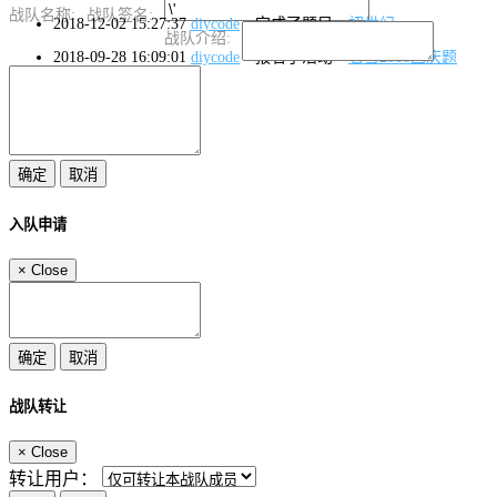
战队名称:
战队签名:
2018-12-02 15:27:37
diycode
完成了题目
初世纪
战队介绍:
2018-09-28 16:09:01
diycode
报名了活动
看雪2018国庆题
入队申请
×
Close
战队转让
×
Close
转让用户：