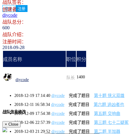
战队签名：
登录
注册
创建者：
diycode
战队总分：
600
战队介绍：
注册时间：
2018-09-28
成员名称
职位
积分
1400
队长
diycode
2018-12-19 17:14:40
diycode
完成了题目
第十题 侠义双雄
2018-12-11 16:58:34
diycode
完成了题目
第六题 追凶者也
战队信息修改
2018-12-09 17:54:38
diycode
完成了题目
第五题 交响曲
2018-12-06 22:57:39
diycode
完成了题目
第三题 七十二疑冢
×
Close
2018-12-03 21:29:52
diycode
完成了题目
第二题 半加器