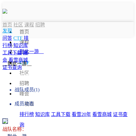
首页
社区
课程
招聘
发现
首页
问答
CTF
排
课程
行榜
知识库
__到此一游__
问答
工具下载
峰
会
看雪商城
CTF
__到此一游__
证书查询
社区
战队信息
招聘
战队成员(1)
峰会
成员动态
发现
排行榜
知识库
工具下载
看雪20年
看雪商城
证书查
询
战队名称：