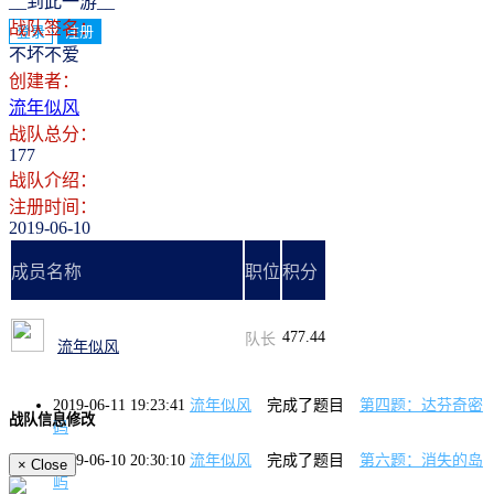
__到此一游__
战队签名：
登录
注册
不坏不爱
创建者：
流年似风
战队总分：
177
战队介绍：
注册时间：
2019-06-10
成员名称
职位
积分
477.44
队长
流年似风
2019-06-11 19:23:41
流年似风
完成了题目
第四题：达芬奇密
战队信息修改
码
2019-06-10 20:30:10
流年似风
完成了题目
第六题：消失的岛
×
Close
屿