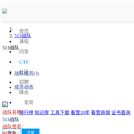
首页
513战队
课程
513战队
问答
战队信息
CTF
社区
战队成员(3)
招聘
成员动态
峰会
发现
战队名称：
排行榜
知识库
工具下载
看雪20年
看雪商城
证书查询
513战队
战队签名：
登录
注册
创建者：