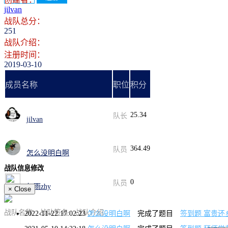
jilvan
战队总分：
251
战队介绍：
注册时间：
2019-03-10
成员名称
职位
积分
25.34
队长
jilvan
364.49
队员
怎么没明白啊
战队信息修改
0
队员
红雨zhy
×
Close
战队名称:
战队签名:
战队介绍:
2022-11-22 17:02:23
怎么没明白啊
完成了题目
签到题 富贵还