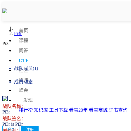
首页
Pi3r
课程
Pi3r
问答
战队信息
CTF
战队成员(1)
社区
招聘
成员动态
峰会
发现
战队名称：
排行榜
知识库
工具下载
看雪20年
看雪商城
证书查询
Pi3r
战队签名：
Pi3r is Pi3r
登录
注册
创建者：