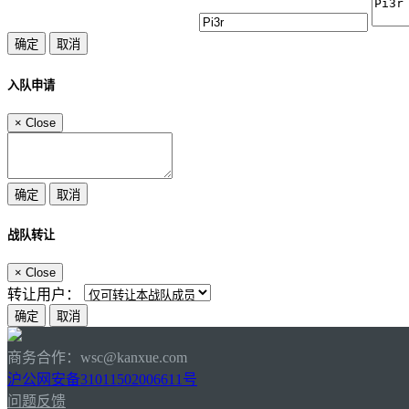
入队申请
×
Close
战队转让
×
Close
转让用户：
商务合作：wsc@kanxue.com
沪公网安备31011502006611号
问题反馈