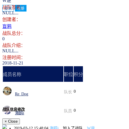
W逆
战队签名：
登录
注册
NULL...
创建者：
盲鸦
战队总分：
0
战队介绍：
NULL...
注册时间：
2018-11-21
成员名称
职位
积分
0
队长
Re_Dog
战队信息修改
0
队员
海鸥i
×
Close
2019-03-12 15:48:04
海鸥i
加入了战队
W逆