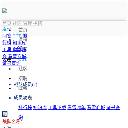
首页
社区
课程
招聘
发现
首页
问答
CTF
排
课程
行榜
知识库
W逆
问答
工具下载
峰
会
看雪商城
CTF
W逆
证书查询
社区
战队信息
招聘
战队成员(2)
峰会
成员动态
发现
排行榜
知识库
工具下载
看雪20年
看雪商城
证书查
询
战队名称：