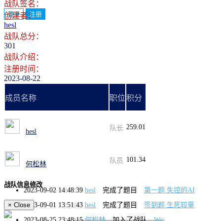
战队签名：
登录
注册
创建者：
hesl
战队总分：
301
战队介绍：
注册时间：
2023-08-22
成员名称
职位
积分
259.01
队长
hesl
101.34
队员
何松林
战队信息修改
2023-09-02 14:48:39
hesl
完成了题目
第一题 失控的AI
2023-09-01 13:51:43
hesl
完成了题目
签到题 生死较量
×
Close
2023-08-25 23:48:15
何松林
加入了战队
We