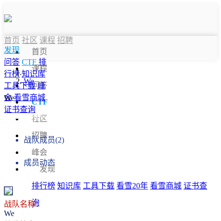
首页
社区
课程
招聘
发现
首页
问答
CTF
排
课程
行榜
知识库
We
问答
工具下载
峰
会
看雪商城
We
CTF
证书查询
战队信息
社区
招聘
战队成员(2)
峰会
成员动态
发现
排行榜
知识库
工具下载
看雪20年
看雪商城
证书查
询
战队名称：
We