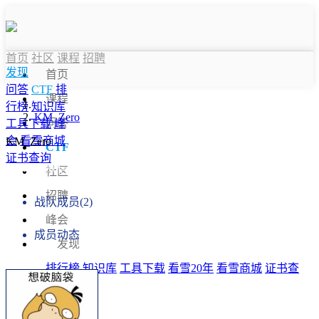
首页
社区
课程
招聘
发现
首页
问答
CTF
排
课程
行榜
知识库
KM_Zero
问答
工具下载
峰
会
看雪商城
KM_Zero
CTF
证书查询
战队信息
社区
招聘
战队成员(2)
峰会
成员动态
发现
排行榜
知识库
工具下载
看雪20年
看雪商城
证书查
询