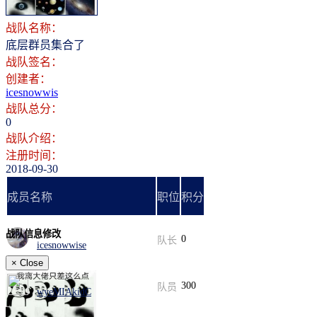
战队名称：
底层群员集合了
战队签名：
创建者：
icesnowwis
战队总分：
0
战队介绍：
注册时间：
2018-09-30
成员名称
职位
积分
战队信息修改
0
队长
icesnowwise
×
Close
300
队员
wyeMIAkidC