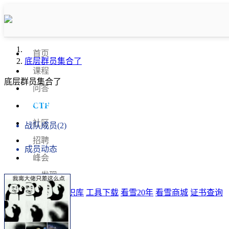
首页
底层群员集合了
课程
底层群员集合了
问答
战队信息
CTF
社区
战队成员(2)
招聘
成员动态
峰会
发现
排行榜
知识库
工具下载
看雪20年
看雪商城
证书查询
登录
注册