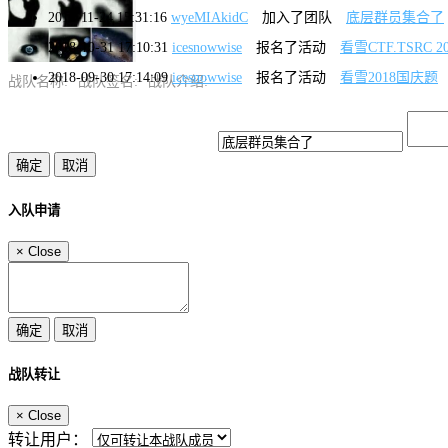
2018-11-24 15:31:16
wyeMIAkidC
加入了团队
底层群员集合了
2018-10-31 17:10:31
icesnowwise
报名了活动
看雪CTF.TSRC 2
2018-09-30 17:14:09
icesnowwise
报名了活动
看雪2018国庆题
战队名称:
战队签名:
战队介绍:
入队申请
×
Close
战队转让
×
Close
转让用户：