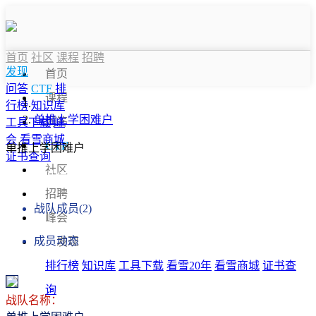
首页
社区
课程
招聘
发现
首页
问答
CTF
排
课程
行榜
知识库
单推上学困难户
问答
工具下载
峰
会
看雪商城
CTF
单推上学困难户
证书查询
社区
战队信息
招聘
战队成员(2)
峰会
成员动态
发现
排行榜
知识库
工具下载
看雪20年
看雪商城
证书查
询
战队名称：