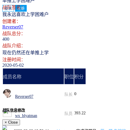
单推上学困难户
战队签名：
登录
注册
我永远喜欢上学困难户
创建者：
Reverser07
战队总分：
400
战队介绍：
现在仍然还在单推上学
注册时间：
2020-05-02
成员名称
职位
积分
0
队长
Reverser07
战队信息修改
393.22
队员
wx_blyatman
×
Close