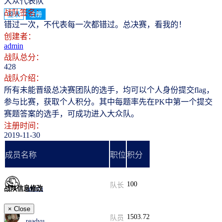
大众代表队
战队签名：
登录
注册
错过一次，不代表每一次都错过。总决赛，看我的！
创建者：
admin
战队总分：
428
战队介绍：
所有未能晋级总决赛团队的选手，均可以个人身份提交flag，
参与比赛，获取个人积分。其中每题率先在PK中第一个提交
赛题答案的选手，可成功进入大众队。
注册时间：
2019-11-30
成员名称
职位
积分
100
队长
admin
战队信息修改
×
Close
1503.72
队员
readyu