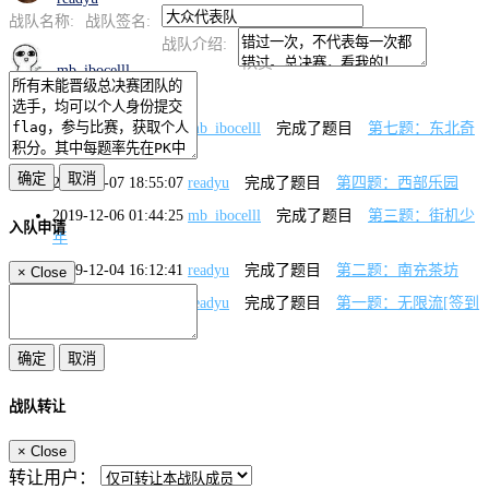
战队名称:
战队签名:
战队介绍:
805.67
队员
mb_ibocelll
2019-12-16 19:07:26
mb_ibocelll
完成了题目
第七题：东北奇
闻
2019-12-07 18:55:07
readyu
完成了题目
第四题：西部乐园
2019-12-06 01:44:25
mb_ibocelll
完成了题目
第三题：街机少
入队申请
年
2019-12-04 16:12:41
readyu
完成了题目
第二题：南充茶坊
×
Close
2019-12-01 12:04:14
readyu
完成了题目
第一题：无限流[签到
题]
战队转让
×
Close
转让用户：