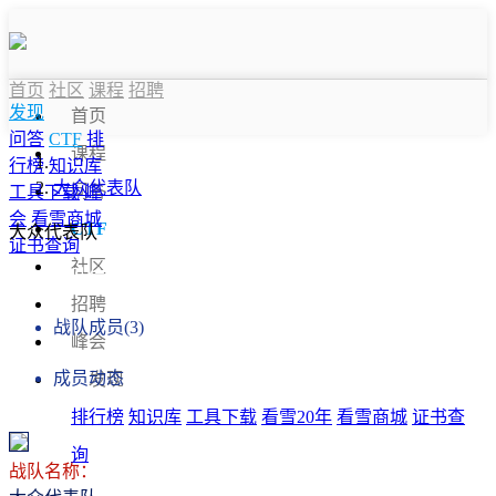
首页
社区
课程
招聘
发现
首页
问答
CTF
排
课程
行榜
知识库
大众代表队
问答
工具下载
峰
会
看雪商城
CTF
大众代表队
证书查询
社区
战队信息
招聘
战队成员(3)
峰会
成员动态
发现
排行榜
知识库
工具下载
看雪20年
看雪商城
证书查
询
战队名称：