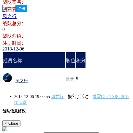
战队签名：
登录
注册
创建者：
风之行
战队总分：
0
战队介绍：
注册时间：
2018-12-06
成员名称
职位
积分
0
队长
风之行
2018-12-06 19:00:55
风之行
报名了活动
看雪CTF.TSRC 2018
团队赛
战队信息修改
×
Close