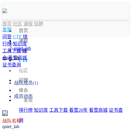
首页
社区
课程
招聘
发现
首页
问答
CTF
排
课程
行榜
知识库
quiet_lab
问答
工具下载
峰
会
看雪商城
quiet_lab
CTF
证书查询
战队信息
社区
招聘
战队成员(1)
峰会
成员动态
发现
排行榜
知识库
工具下载
看雪20年
看雪商城
证书查
询
战队名称：
quiet_lab