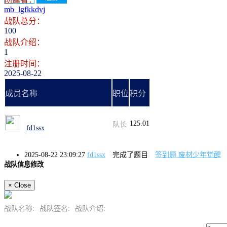
mb_lgfkkdvj
战队总分：
100
战队介绍：
1
注册时间：
2025-08-22
成员名称
职位
积分
125.01
队长
fd1ssx
2025-08-22 23:09:27
fd1ssx
完成了题目
签到题 废材少年觉醒
战队信息修改
×
Close
战队名称:
战队签名:
战队介绍: