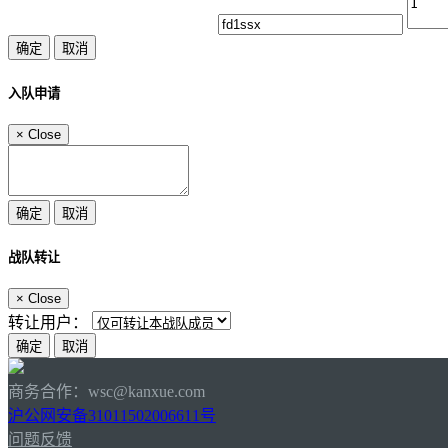
入队申请
×
Close
战队转让
×
Close
转让用户：
商务合作：wsc@kanxue.com
沪公网安备31011502006611号
问题反馈