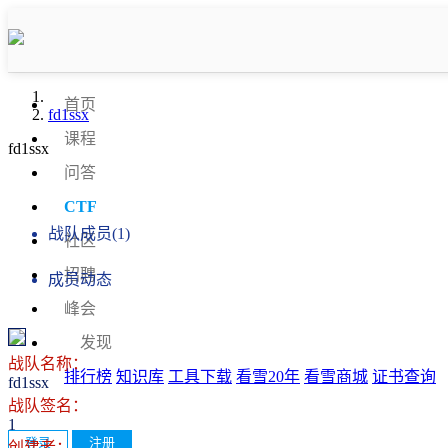
首页
fd1ssx
课程
fd1ssx
问答
战队信息
CTF
战队成员(1)
社区
招聘
成员动态
峰会
发现
战队名称：
排行榜
知识库
工具下载
看雪20年
看雪商城
证书查询
fd1ssx
战队签名：
1
登录
注册
创建者：