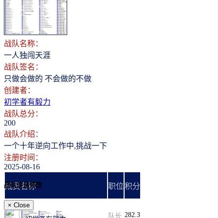
登录
注册
战队名称：
一人独闯天涯
战队签名：
只做会做的 不会做的不做
创建者：
初学者有毅力
战队总分：
200
战队介绍：
一个十年逆向工作中,挑战一下
注册时间：
2025-08-16
战队信息修改
成员名称
职位
积分
×
Close
282.3
队长