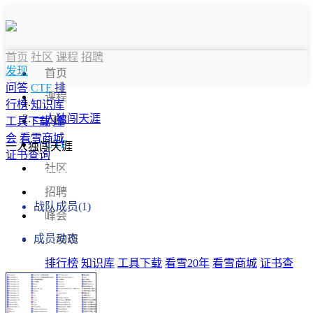
首页
社区
课程
招聘
发现
首页
问答
CTF
排
课程
行榜
知识库
一人独闯天涯
问答
工具下载
峰
会
看雪商城
CTF
一人独闯天涯
证书查询
社区
战队信息
招聘
战队成员(1)
峰会
成员动态
发现
排行榜
知识库
工具下载
看雪20年
看雪商城
证书查
询