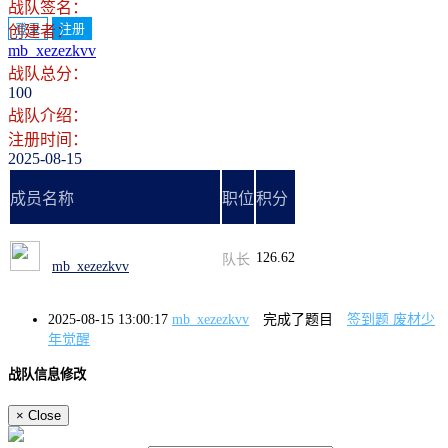
战队签名：
登录
注册
创建者：
mb_xezezkvv
战队总分：
100
战队介绍：
注册时间：
2025-08-15
成员名称
职位
积分
126.62
队长
mb_xezezkvv
2025-08-15 13:00:17
mb_xezezkvv
完成了题目
签到题 废材少
年觉醒
战队信息修改
×
Close