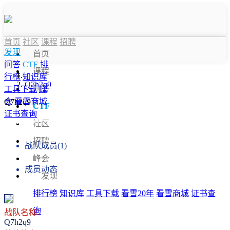
首页
社区
课程
招聘
发现
首页
问答
CTF
排
课程
行榜
知识库
Q7h2q9
问答
工具下载
峰
会
看雪商城
Q7h2q9
CTF
证书查询
战队信息
社区
招聘
战队成员(1)
峰会
成员动态
发现
排行榜
知识库
工具下载
看雪20年
看雪商城
证书查
询
战队名称：
Q7h2q9