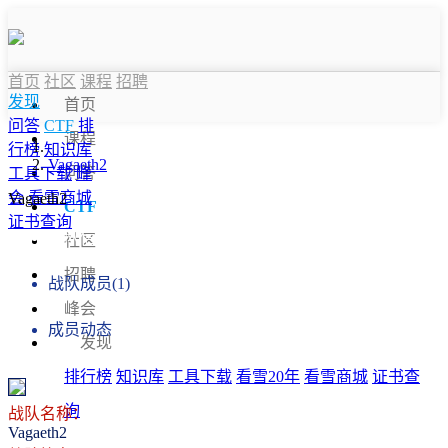
首页
社区
课程
招聘
发现
首页
问答
CTF
排
课程
行榜
知识库
Vagaeth2
问答
工具下载
峰
会
看雪商城
Vagaeth2
CTF
证书查询
战队信息
社区
招聘
战队成员(1)
峰会
成员动态
发现
排行榜
知识库
工具下载
看雪20年
看雪商城
证书查
询
战队名称：
Vagaeth2