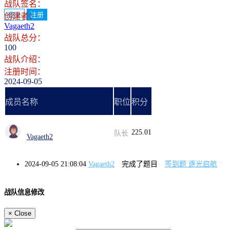
战队签名：
登录
注册
创建者：
Vagaeth2
战队总分：
100
战队介绍：
注册时间：
2024-09-05
成员名称
职位
积分
225.01
队长
Vagaeth2
2024-09-05 21:08:04
Vagaeth2
完成了题目
签到题 逐光启航
战队信息修改
×
Close