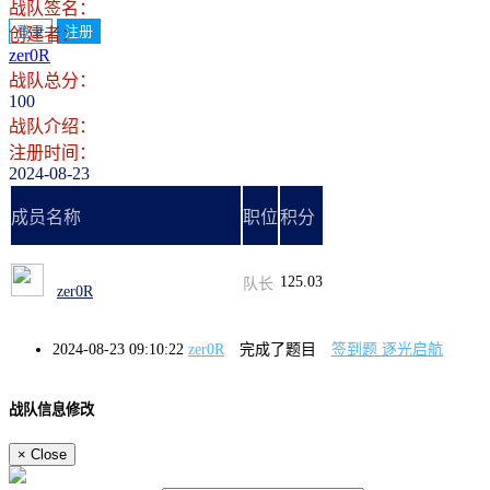
战队签名：
登录
注册
创建者：
zer0R
战队总分：
100
战队介绍：
注册时间：
2024-08-23
成员名称
职位
积分
125.03
队长
zer0R
2024-08-23 09:10:22
zer0R
完成了题目
签到题 逐光启航
战队信息修改
×
Close