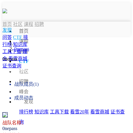
首页
社区
课程
招聘
发现
首页
问答
CTF
排
课程
行榜
知识库
0nepass
问答
工具下载
峰
会
看雪商城
0nepass
CTF
证书查询
战队信息
社区
招聘
战队成员(1)
峰会
成员动态
发现
排行榜
知识库
工具下载
看雪20年
看雪商城
证书查
询
战队名称：
0nepass