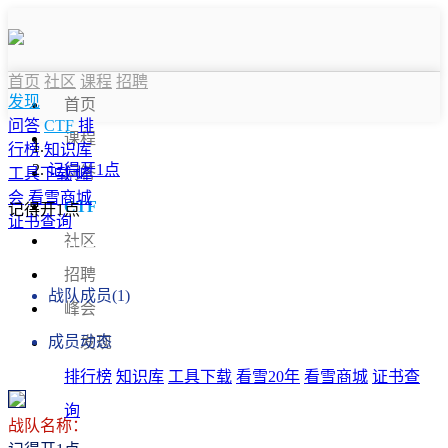
首页
社区
课程
招聘
发现
首页
问答
CTF
排
课程
行榜
知识库
记得开1点
问答
工具下载
峰
会
看雪商城
CTF
记得开1点
证书查询
社区
战队信息
招聘
战队成员(1)
峰会
成员动态
发现
排行榜
知识库
工具下载
看雪20年
看雪商城
证书查
询
战队名称：