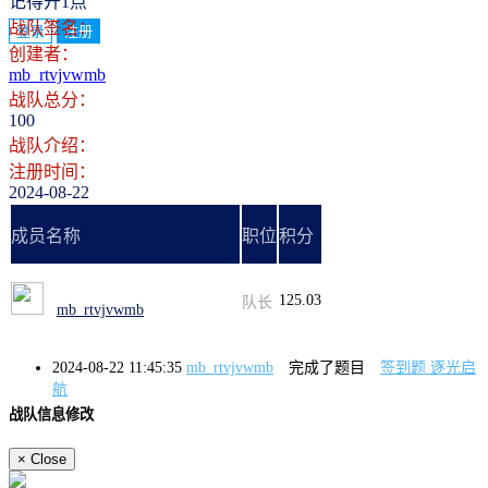
记得开1点
战队签名：
登录
注册
创建者：
mb_rtvjvwmb
战队总分：
100
战队介绍：
注册时间：
2024-08-22
成员名称
职位
积分
125.03
队长
mb_rtvjvwmb
2024-08-22 11:45:35
mb_rtvjvwmb
完成了题目
签到题 逐光启
航
战队信息修改
×
Close