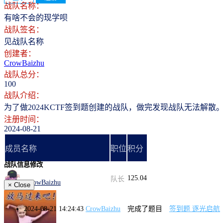
战队名称：
有啥不会的现学呗
战队签名：
见战队名称
创建者：
CrowBaizhu
战队总分：
100
战队介绍：
为了做2024KCTF签到题创建的战队，做完发现战队无法解散
注册时间：
2024-08-21
成员名称
职位
积分
战队信息修改
125.04
队长
CrowBaizhu
×
Close
2024-08-21 14:24:43
CrowBaizhu
完成了题目
签到题 逐光启航