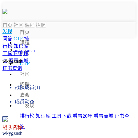
首页
社区
课程
招聘
发现
首页
问答
CTF
排
课程
行榜
知识库
wkygznsh
问答
工具下载
峰
会
看雪商城
wkygznsh
CTF
证书查询
战队信息
社区
招聘
战队成员(1)
峰会
成员动态
发现
排行榜
知识库
工具下载
看雪20年
看雪商城
证书查
询
战队名称：
wkygznsh