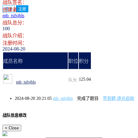
战队签名：
登录
注册
创建者：
mb_tsfsjbls
战队总分：
100
战队介绍：
注册时间：
2024-08-20
成员名称
职位
积分
125.04
队长
mb_tsfsjbls
2024-08-20 20:21:05
mb_tsfsjbls
完成了题目
签到题 逐光启航
战队信息修改
×
Close