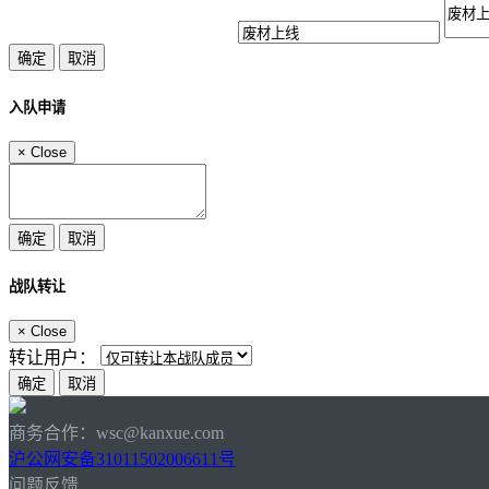
入队申请
×
Close
战队转让
×
Close
转让用户：
商务合作：wsc@kanxue.com
沪公网安备31011502006611号
问题反馈