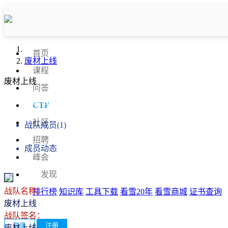
首页
废材上线
课程
废材上线
问答
战队信息
CTF
社区
战队成员(1)
招聘
成员动态
峰会
发现
战队名称：
排行榜
知识库
工具下载
看雪20年
看雪商城
证书查询
废材上线
战队签名：
登录
注册
废材上线