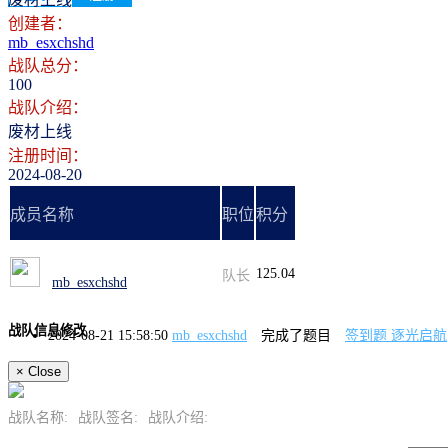
创建者：
mb_esxchshd
战队总分：
100
战队介绍：
废材上线
注册时间：
2024-08-20
成员名称
职位
积分
125.04
队长
mb_esxchshd
战队信息修改
2024-08-21 15:58:50
mb_esxchshd
完成了题目
签到题 逐光启航
×
Close
战队名称:
战队签名:
战队介绍: