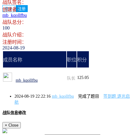
战队签名：
登录
注册
创建者：
mb_kqollfbu
战队总分：
100
战队介绍：
注册时间：
2024-08-19
成员名称
职位
积分
125.05
队长
mb_kqollfbu
2024-08-19 22:22:16
mb_kqollfbu
完成了题目
签到题 逐光启
航
战队信息修改
×
Close