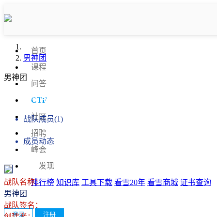
首页
男神团
课程
男神团
问答
战队信息
CTF
社区
战队成员(1)
招聘
成员动态
峰会
发现
战队名称：
排行榜
知识库
工具下载
看雪20年
看雪商城
证书查询
男神团
战队签名：
登录
注册
创建者：