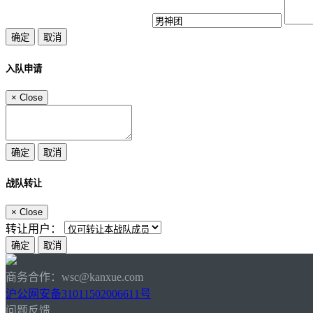
入队申请
×
Close
战队转让
×
Close
转让用户：
商务合作：wsc@kanxue.com
沪公网安备31011502006611号
问题反馈