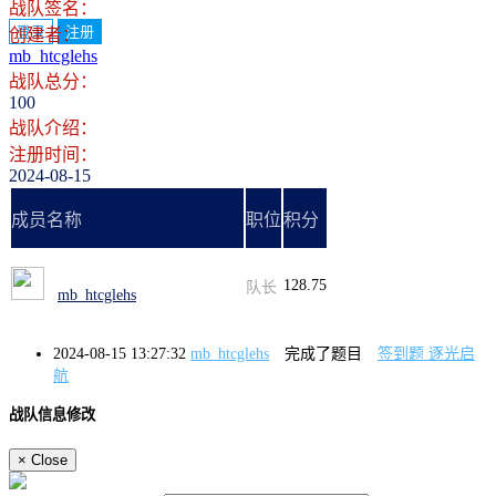
战队签名：
登录
注册
创建者：
mb_htcglehs
战队总分：
100
战队介绍：
注册时间：
2024-08-15
成员名称
职位
积分
128.75
队长
mb_htcglehs
2024-08-15 13:27:32
mb_htcglehs
完成了题目
签到题 逐光启
航
战队信息修改
×
Close