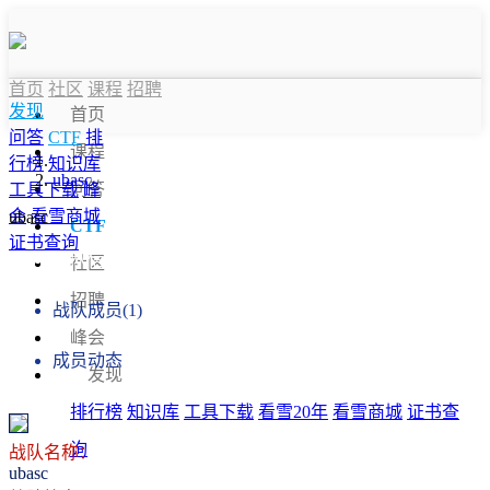
首页
社区
课程
招聘
发现
首页
问答
CTF
排
课程
行榜
知识库
ubasc
问答
工具下载
峰
会
看雪商城
ubasc
CTF
证书查询
战队信息
社区
招聘
战队成员(1)
峰会
成员动态
发现
排行榜
知识库
工具下载
看雪20年
看雪商城
证书查
询
战队名称：
ubasc