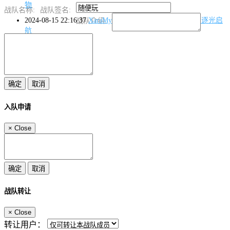
物
战队名称:
战队签名:
2024-08-15 22:16:37
XaraMysteria
完成了题目
签到题 逐光启
战队介绍:
航
入队申请
×
Close
战队转让
×
Close
转让用户：