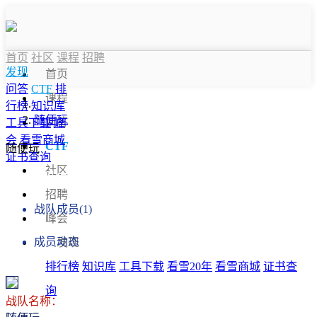
首页
社区
课程
招聘
发现
首页
问答
CTF
排
课程
行榜
知识库
随便玩
问答
工具下载
峰
会
看雪商城
CTF
随便玩
证书查询
社区
战队信息
招聘
战队成员(1)
峰会
成员动态
发现
排行榜
知识库
工具下载
看雪20年
看雪商城
证书查
询
战队名称：