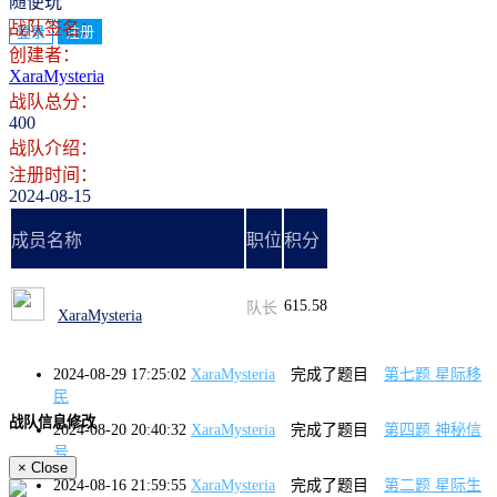
随便玩
战队签名：
登录
注册
创建者：
XaraMysteria
战队总分：
400
战队介绍：
注册时间：
2024-08-15
成员名称
职位
积分
615.58
队长
XaraMysteria
2024-08-29 17:25:02
XaraMysteria
完成了题目
第七题 星际移
民
战队信息修改
2024-08-20 20:40:32
XaraMysteria
完成了题目
第四题 神秘信
号
×
Close
2024-08-16 21:59:55
XaraMysteria
完成了题目
第二题 星际生