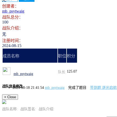
创建者：
mb_psytwaig
战队总分：
100
战队介绍：
无
注册时间：
2024-08-15
成员名称
职位
积分
125.07
队长
mb_psytwaig
战队信息修改
2024-08-18 21:41:54
mb_psytwaig
完成了题目
签到题 逐光启航
×
Close
战队名称:
战队签名:
战队介绍: