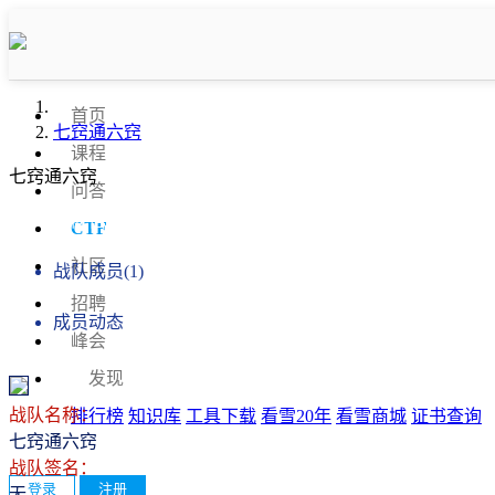
首页
七窍通六窍
课程
七窍通六窍
问答
战队信息
CTF
社区
战队成员(1)
招聘
成员动态
峰会
发现
战队名称：
排行榜
知识库
工具下载
看雪20年
看雪商城
证书查询
七窍通六窍
战队签名：
登录
注册
无