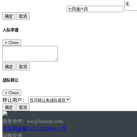
入队申请
×
Close
战队转让
×
Close
转让用户：
商务合作：wsc@kanxue.com
沪公网安备31011502006611号
问题反馈