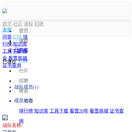
首页
社区
课程
招聘
发现
首页
问答
CTF
排
课程
行榜
知识库
已存在
问答
工具下载
峰
会
看雪商城
CTF
已存在
证书查询
社区
战队信息
招聘
战队成员(1)
峰会
成员动态
发现
排行榜
知识库
工具下载
看雪20年
看雪商城
证书查
询
战队名称：