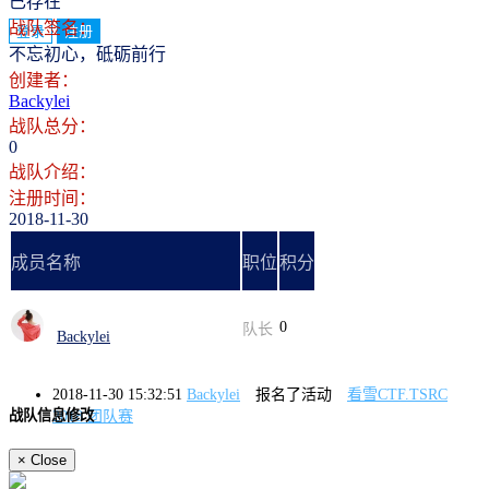
已存在
战队签名：
登录
注册
不忘初心，砥砺前行
创建者：
Backylei
战队总分：
0
战队介绍：
注册时间：
2018-11-30
成员名称
职位
积分
0
队长
Backylei
2018-11-30 15:32:51
Backylei
报名了活动
看雪CTF.TSRC
战队信息修改
2018 团队赛
×
Close