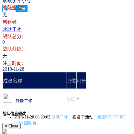
耿耿于怀小号
战队签名：
登录
注册
无
创建者：
耿耿于怀
战队总分：
0
战队介绍：
无
注册时间：
2018-11-28
成员名称
职位
积分
0
队长
耿耿于怀
战队信息修改
2018-11-28 08:20:02
耿耿于怀
报名了活动
看雪CTF.TSRC
2018 团队赛
×
Close