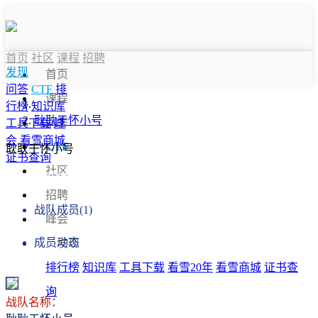
首页
社区
课程
招聘
发现
首页
问答
CTF
排
课程
行榜
知识库
耿耿于怀小号
问答
工具下载
峰
会
看雪商城
CTF
耿耿于怀小号
证书查询
社区
战队信息
招聘
战队成员(1)
峰会
成员动态
发现
排行榜
知识库
工具下载
看雪20年
看雪商城
证书查
询
战队名称：