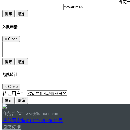
入队申请
×
Close
战队转让
×
Close
转让用户：
商务合作：wsc@kanxue.com
沪公网安备31011502006611号
问题反馈