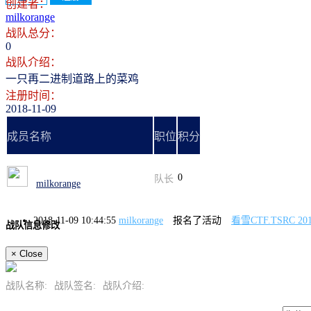
创建者：
milkorange
战队总分：
0
战队介绍：
一只再二进制道路上的菜鸡
注册时间：
2018-11-09
成员名称
职位
积分
0
队长
milkorange
2018-11-09 10:44:55
milkorange
报名了活动
看雪CTF.TSRC 2
战队信息修改
×
Close
战队名称:
战队签名:
战队介绍: