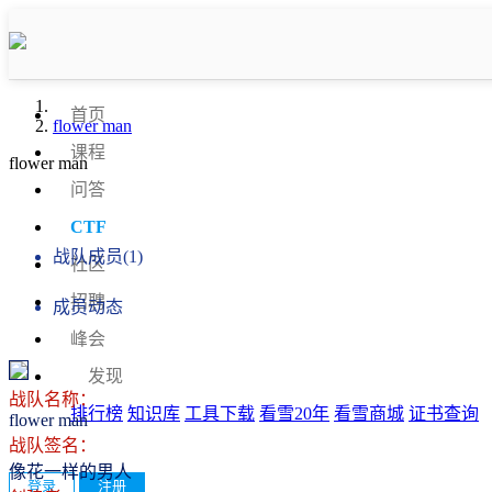
首页
flower man
课程
flower man
问答
战队信息
CTF
战队成员(1)
社区
招聘
成员动态
峰会
发现
战队名称：
排行榜
知识库
工具下载
看雪20年
看雪商城
证书查询
flower man
战队签名：
像花一样的男人
登录
注册