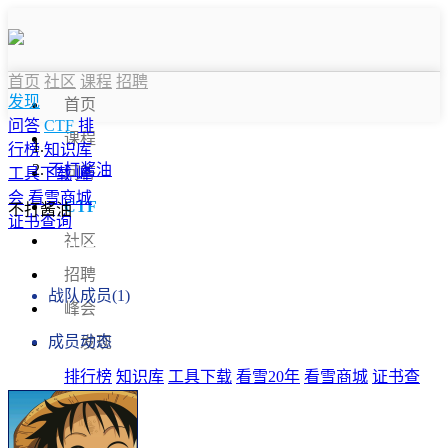
首页
社区
课程
招聘
发现
首页
问答
CTF
排
课程
行榜
知识库
不打酱油
问答
工具下载
峰
会
看雪商城
CTF
不打酱油
证书查询
社区
战队信息
招聘
战队成员(1)
峰会
成员动态
发现
排行榜
知识库
工具下载
看雪20年
看雪商城
证书查
询