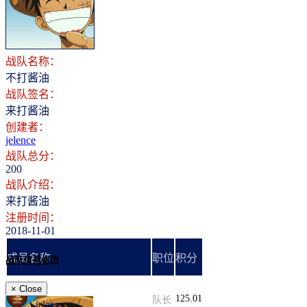
登录
注册
战队名称：
不打酱油
战队签名：
来打酱油
创建者：
jelence
战队总分：
200
战队介绍：
来打酱油
注册时间：
2018-11-01
成员名称
职位
积分
战队信息修改
×
Close
125.01
队长
jelence