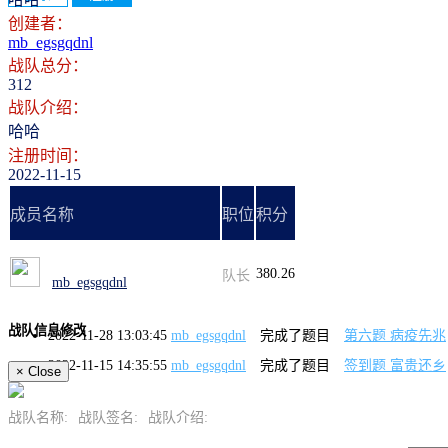
创建者：
mb_egsgqdnl
战队总分：
312
战队介绍：
哈哈
注册时间：
2022-11-15
成员名称
职位
积分
380.26
队长
mb_egsgqdnl
战队信息修改
2022-11-28 13:03:45
mb_egsgqdnl
完成了题目
第六题 病疫先兆
2022-11-15 14:35:55
mb_egsgqdnl
完成了题目
签到题 富贵还乡
×
Close
战队名称:
战队签名:
战队介绍: