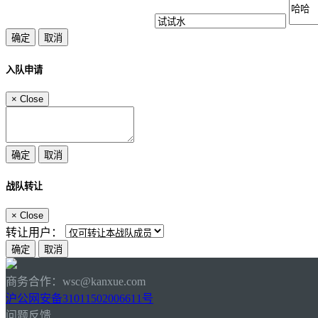
入队申请
×
Close
战队转让
×
Close
转让用户：
商务合作：wsc@kanxue.com
沪公网安备31011502006611号
问题反馈