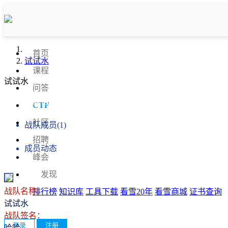
首页
试试水
课程
试试水
问答
战队信息
CTF
社区
战队成员(1)
招聘
成员动态
峰会
发现
战队名称：
排行榜
知识库
工具下载
看雪20年
看雪商城
证书查询
试试水
战队签名：
登录
注册
哈哈