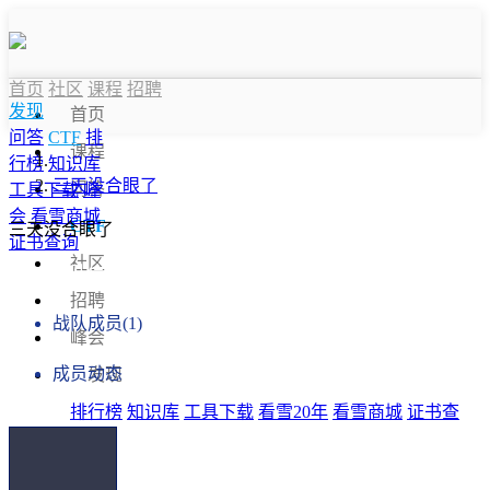
首页
社区
课程
招聘
发现
首页
问答
CTF
排
课程
行榜
知识库
三天没合眼了
问答
工具下载
峰
会
看雪商城
CTF
三天没合眼了
证书查询
社区
战队信息
招聘
战队成员(1)
峰会
成员动态
发现
排行榜
知识库
工具下载
看雪20年
看雪商城
证书查
询