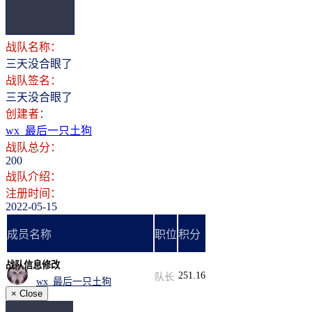
登录
注册
战队名称：
三天没合眼了
战队签名：
三天没合眼了
创建者：
wx_最后一只土狗
战队总分：
200
战队介绍：
注册时间：
2022-05-15
成员名称
职位
积分
战队信息修改
251.16
队长
wx_最后一只土狗
×
Close