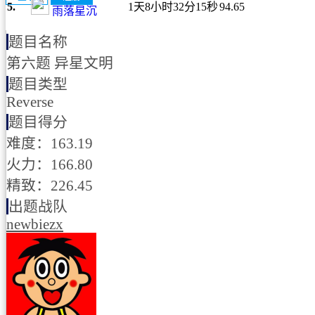
5.
1天8小时32分15秒
94.65
雨落星沉
题目名称
第六题 异星文明
题目类型
Reverse
题目得分
难度：163.19
火力：166.80
精致：226.45
出题战队
newbiezx