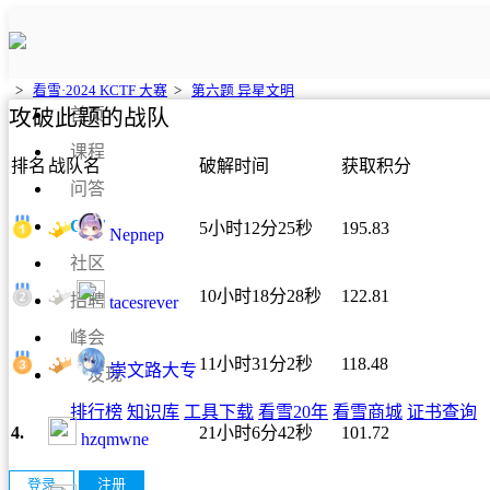
>
看雪·2024 KCTF 大赛
>
第六题 异星文明
攻破此题的战队
首页
课程
排名
战队名
破解时间
获取积分
问答
CTF
5小时12分25秒
195.83
Nepnep
社区
10小时18分28秒
122.81
招聘
tacesrever
峰会
11小时31分2秒
118.48
崇文路大专
发现
排行榜
知识库
工具下载
看雪20年
看雪商城
证书查询
4.
21小时6分42秒
101.72
hzqmwne
登录
注册