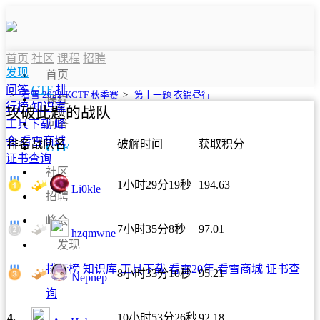
首页
社区
课程
招聘
发现
首页
问答
CTF
排
>
看雪 2022·KCTF 秋季赛
>
第十一题 衣锦昼行
课程
行榜
知识库
攻破此题的战队
问答
工具下载
峰
会
看雪商城
排名
战队名
破解时间
获取积分
CTF
证书查询
社区
1小时29分19秒
194.63
Li0kle
招聘
峰会
7小时35分8秒
97.01
hzqmwne
发现
排行榜
知识库
工具下载
看雪20年
看雪商城
证书查
8小时33分10秒
95.21
Nepnep
询
4.
10小时53分26秒
92.18