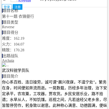
AceHub
登录
注册
题目名称
第十一题 衣锦昼行
题目类型
Reverse
题目得分
难度：162.19
火力：104.07
精致：170.28
出题战队
Archaia
武汉科锐学员队
题目简介
你心系百姓、连日操劳，诚可谓“晨兴夜寐，不遑宁处”。繁务
在身，时间便如奔流而逝。一晃数载，历经多年治理，治下安
定承平，农攻粟，工攻器，贾攻货。乡民安居乐业，路不拾
遗；水旱从人，不知饥馑。巡视之间，凡若途经父老乡亲，尽
皆暂停劳作，躬身致以谢意。此种称心满意、功德圆满，便纵