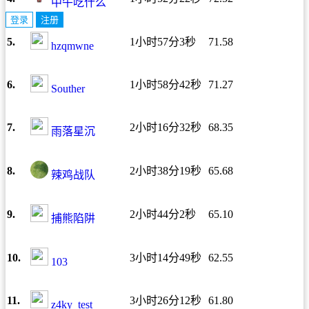
中午吃什么
登录
注册
5.
1小时57分3秒
71.58
hzqmwne
6.
1小时58分42秒
71.27
Souther
7.
2小时16分32秒
68.35
雨落星沉
8.
2小时38分19秒
65.68
辣鸡战队
9.
2小时44分2秒
65.10
捕熊陷阱
10.
3小时14分49秒
62.55
103
11.
3小时26分12秒
61.80
z4ky_test