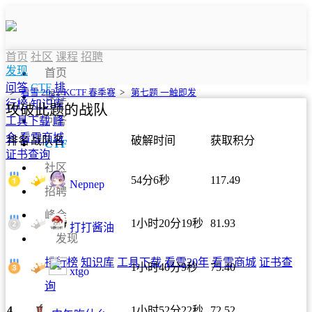
首页
社区
课程
招聘
发现
首页
问答
CTF
排
>
看雪 2022·KCTF 春季赛
>
第七题 一触即发
课程
行榜
知识库
攻破此题的战队
问答
工具下载
峰
会
看雪商城
排名
战队名
破解时间
获取积分
CTF
证书查询
社区
54分6秒
117.49
Nepnep
招聘
峰会
1小时20分19秒
81.93
打打酱油
发现
排行榜
知识库
工具下载
看雪20年
看雪商城
证书查
1小时40分9秒
75.40
xtgo
询
4.
1小时52分22秒
72.52