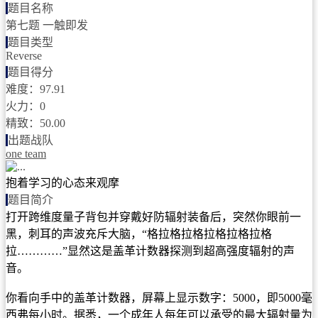
题目名称
第七题 一触即发
题目类型
Reverse
题目得分
难度：97.91
火力：0
精致：50.00
出题战队
one team
抱着学习的心态来观摩
题目简介
打开跨维度量子背包并穿戴好防辐射装备后，突然你眼前一
黑，刺耳的声波充斥大脑，“格拉格拉格拉格拉格拉格
拉…………”显然这是盖革计数器探测到超高强度辐射的声
音。
你看向手中的盖革计数器，屏幕上显示数字：5000，即5000毫
西弗每小时。据悉，一个成年人每年可以承受的最大辐射量为