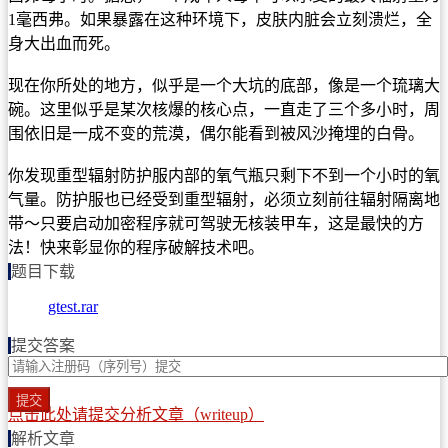
1毫西弗。如果暴露在这种环境下，皮肤内脏会立刻溃烂，全
身大出血而死。
现在你所处的地方，似乎是一个大坑的底部，像是一个琉璃大
碗。这里似乎是某次核爆的核心点，一直走了三个多小时，周
围依旧是一成不变的荒漠，偶尔能看到被风沙掩埋的白骨。
你发现重型辐射防护服内部的氧气瓶只剩下不到一个小时的氧
气量。防护服也已经受到重型辐射，必须立刻前往辐射隔离地
带～只要启动加密程序就可驾驶无核装甲车，这是最快的方
法！快来彰显你的程序破解技术吧。
题目下载
gtest.rar
提交答案
提交
点击此处请提交分析文章（writeup）
解析文章